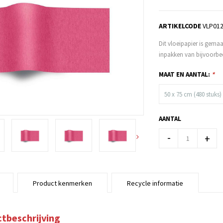
ARTIKELCODE
VLP01
Dit vloeipapier is gemaa
inpakken van bijvoorbee
MAAT EN AANTAL:
*
50 x 75 cm (480 stuks)
AANTAL
-
+
Product kenmerken
Recycle informatie
tbeschrijving