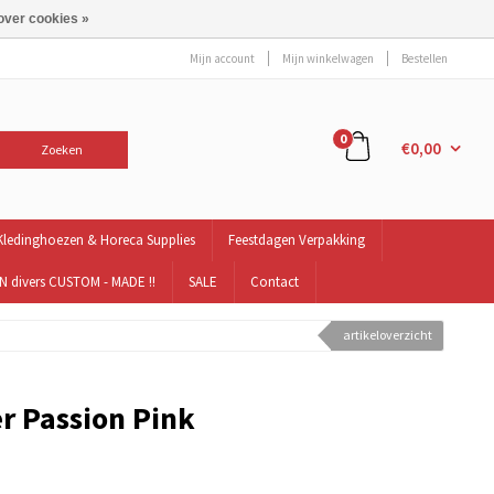
over cookies »
Mijn account
Mijn winkelwagen
Bestellen
0
€0,00
Zoeken
Kledinghoezen & Horeca Supplies
Feestdagen Verpakking
 divers CUSTOM - MADE !!
SALE
Contact
artikeloverzicht
r Passion Pink