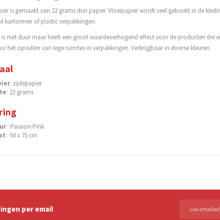
pier is gemaakt van 22 grams dun papier. Vloeipapier wordt veel gebruikt in de kle
d kartonnen of plastic verpakkingen.
r is niet duur maar heeft een groot waardeverhogend effect voor de producten die
or het opvullen van lege ruimtes in verpakkingen. Verkrijgbaar in diverse kleuren.
aal
ier
: zijdepapier
te
: 22 grams
ring
eur
: Passion Pink
at
: 50 x 75 cm
ingen per email