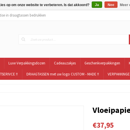
kies op om onze website te verbeteren. Is dat akkoord?
Ja
Nee
Meer 
tise in draagtassen bedrukken
Luxe Verpakkingsdozen
Cadeauzakjes
Geschenkverpakkingen
TSERIVCE !!
DRAAGTASSEN met uw logo CUSTOM - MADE !!
VERPAKKINGEN
Vloeipapie
€37,95