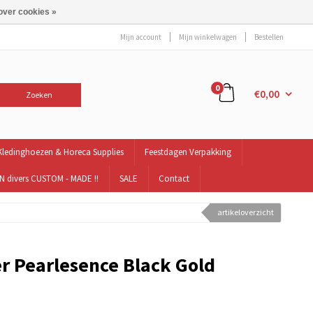
over cookies »
Mijn account
Mijn winkelwagen
Bestellen
0
€0,00
Zoeken
Kledinghoezen & Horeca Supplies
Feestdagen Verpakking
 divers CUSTOM - MADE !!
SALE
Contact
artikeloverzicht
r Pearlesence Black Gold