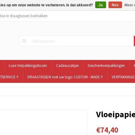
kies op om onze website te verbeteren. Is dat akkoord?
Ja
Nee
Meer 
tise in draagtassen bedrukken
Luxe Verpakkingsdozen
Cadeauzakjes
Geschenkverpakkingen
TSERIVCE !!
DRAAGTASSEN met uw logo CUSTOM - MADE !!
VERPAKKINGEN
Vloeipapie
€74,40