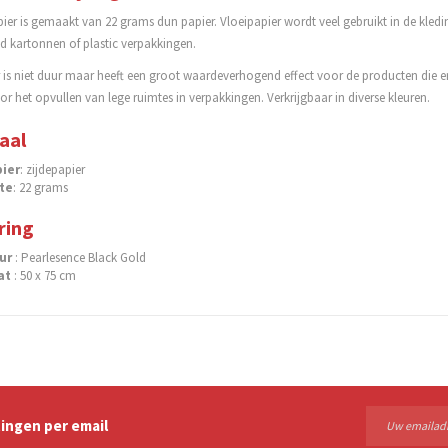
pier is gemaakt van 22 grams dun papier. Vloeipapier wordt veel gebruikt in de kle
d kartonnen of plastic verpakkingen.
r is niet duur maar heeft een groot waardeverhogend effect voor de producten die
or het opvullen van lege ruimtes in verpakkingen. Verkrijgbaar in diverse kleuren.
aal
ier
: zijdepapier
te
: 22 grams
ring
eur
: Pearlesence Black Gold
at
: 50 x 75 cm
ingen per email