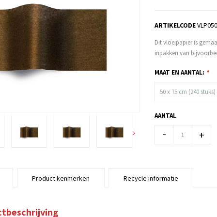
ARTIKELCODE
VLP05
Dit vloeipapier is gemaa
inpakken van bijvoorbee
MAAT EN AANTAL:
*
50 x 75 cm (240 stuks)
AANTAL
-
+
Product kenmerken
Recycle informatie
tbeschrijving