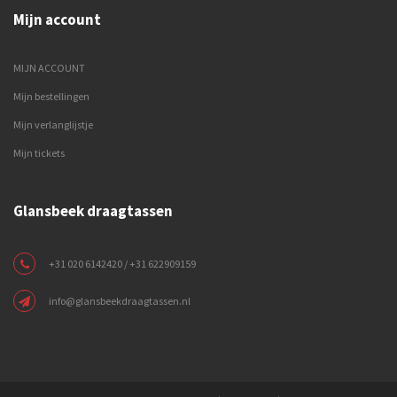
Mijn account
MIJN ACCOUNT
Mijn bestellingen
Mijn verlanglijstje
Mijn tickets
Glansbeek draagtassen
+31 020 6142420 / +31 622909159
info@glansbeekdraagtassen.nl