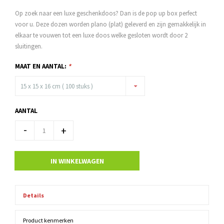
Op zoek naar een luxe geschenkdoos? Dan is de pop up box perfect
voor u. Deze dozen worden plano (plat) geleverd en zijn gemakkelijk in
elkaar te vouwen tot een luxe doos welke gesloten wordt door 2
sluitingen.
MAAT EN AANTAL:
*
15 x 15 x 16 cm ( 100 stuks )
AANTAL
-
+
IN WINKELWAGEN
Details
Product kenmerken