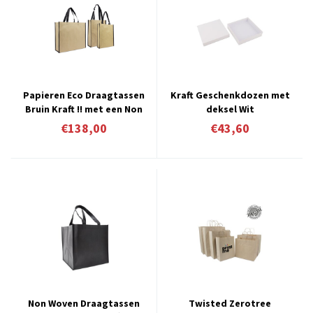
Papieren Eco Draagtassen
Kraft Geschenkdozen met
Bruin Kraft !! met een Non
deksel Wit
Woven Binnenvoering !
€138,00
€43,60
Verpakt á 100 stuks vanaf
1,38 per stuk
Non Woven Draagtassen
Twisted Zerotree