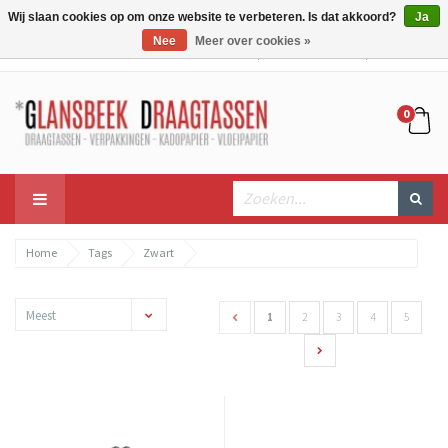
Wij slaan cookies op om onze website te verbeteren. Is dat akkoord?
Ja
Nee
Meer over cookies »
Mijn account
Mijn winkelwagen
Bestellen
0
Home
Tags
Zwart
Meest
1
2
3
4
5
bekeken