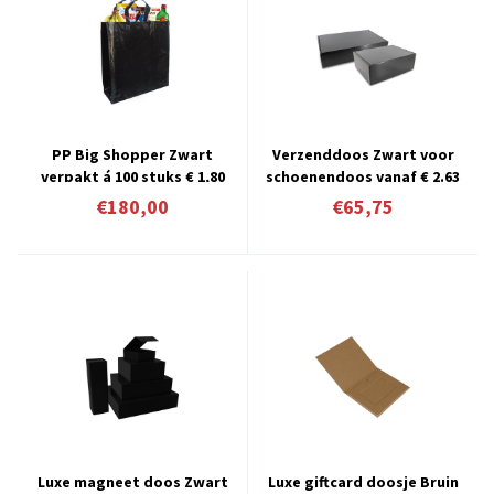
PP Big Shopper Zwart
Verzenddoos Zwart voor
verpakt á 100 stuks € 1,80
schoenendoos vanaf € 2.63
per stuk
per stuk
€180,00
€65,75
Luxe magneet doos Zwart
Luxe giftcard doosje Bruin