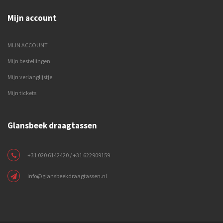
Mijn account
MIJN ACCOUNT
Mijn bestellingen
Mijn verlanglijstje
Mijn tickets
Glansbeek draagtassen
+31 020 6142420 / +31 622909159
info@glansbeekdraagtassen.nl