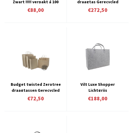
Zwart !!!!! verpakt á 100
draagtas Gerecycled
stuks vanaf € 0,88 per stuk
graspapier bruingrijs 1
€88,00
€272,50
zijde bedrukt met uw logo
ca.10 werkdagen vanaf
€1,09 per stuk afname 250
stuks per formaat
Budget twisted Zerotree
Vilt Luxe Shopper
draagtassen Gerecycled
Lichtgrijs
graspapier verpakt á 250
€72,50
€188,00
stuks vanaf € 0,29 per stuk