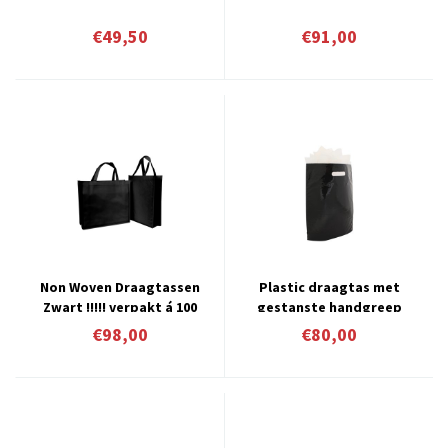
€49,50
€91,00
Non Woven Draagtassen
Plastic draagtas met
Zwart !!!!! verpakt á 100
gestanste handgreep
stuks vanaf € 0,98 per stuk
zwart
€98,00
€80,00