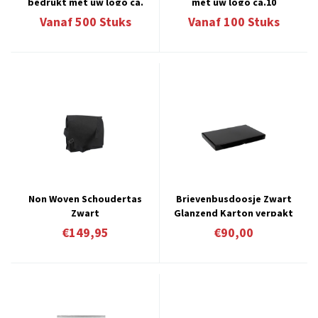
bedrukt met uw logo ca.
met uw logo ca.10
10 á 12 weken
werkdagen 12.5
Vanaf
500
Stuks
Vanaf
100
Stuks
Non Woven Schoudertas
Brievenbusdoosje Zwart
Zwart
Glanzend Karton verpakt
á 100 stuks € 0,90 per stuk
€149,95
€90,00