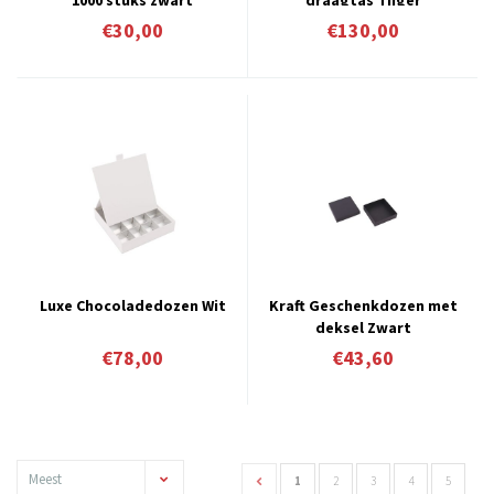
€30,00
€130,00
Luxe Chocoladedozen Wit
Kraft Geschenkdozen met
deksel Zwart
€78,00
€43,60
Meest
1
2
3
4
5