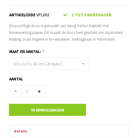
ARTIKELCODE
VPL003
1 TOT 3 WERKDAGEN
De prachtige doos is gemaakt van stevig karton beplakt met
linnenpersing papier. Dit maakt de doos heel geschikt om bijzondere
kleding zoals lingerie in te verpakken. Verkrijgbaar in 4 formaten.
MAAT EN AANTAL:
*
12.5 x 12.5 x 4.5 cm ( 20 stuks )
AANTAL
-
+
IN WINKELWAGEN
Details