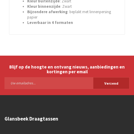
Kleur
buitenzijde
: Zwart
Kleur
binnenzijde
: Zwart
Bijzondere afwerking
: beplakt met linnenpersing
papier
Leverbaar in 4 formaten
Blijf op de hoogte en ontvang nieuws, aanbiedingen en
kortingen per email
Verzend
Glansbeek Draagtassen