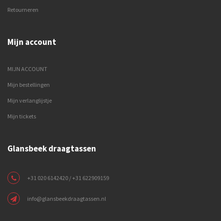
Retourneren
Mijn account
MIJN ACCOUNT
Mijn bestellingen
Mijn verlanglijstje
Mijn tickets
Glansbeek draagtassen
+31 020 6142420 / +31 622909159
info@glansbeekdraagtassen.nl