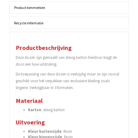
Product kenmerken
Recycle informatie
Productbeschrijving
Deze dozen zijn gemaakt van stevig karton hierdoor krijgt de
doos een luxe uitstraling.
De toepassing van deze dozen is veelzijdig maar ze zijn vooral
geschikt voor het verpakken van exclusieve kleding zoals
lingerie. Verkrijgbaar in 3 formaten.
Materiaal
Karton
: stevig karton
Uitvoering
Kleur
buitenzijde
: Bruin
Kleur
binnenzijde
: Bruin