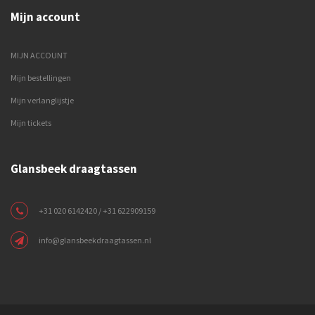
Mijn account
MIJN ACCOUNT
Mijn bestellingen
Mijn verlanglijstje
Mijn tickets
Glansbeek draagtassen
+31 020 6142420 / +31 622909159
info@glansbeekdraagtassen.nl