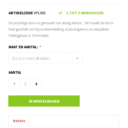
ARTIKELCODE
VPL005
1 TOT 3 WERKDAGEN
De prachtige doos is gemaakt van stevig karton . Dit maakt de doos
heel geschikt om bijzondere kleding zoals lingerie in te verpakken.
Verkrijgbaar in 3 formaten.
MAAT EN AANTAL:
*
12 x 12 x 3 cm ( 40 stuks )
AANTAL
-
+
IN WINKELWAGEN
Details