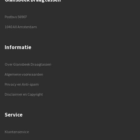
Postbus 56907
1040 AX Amsterdam
Informatie
Over Glansbeek Draagtassen
Algemene voorwaarden
Privacy en Anti-spam
Disclaimer en Copyright
Service
Klantenservice