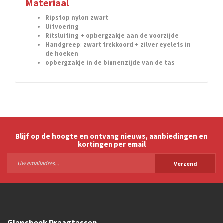
Materiaal
Ripstop nylon zwart
Uitvoering
Ritsluiting + opbergzakje aan de voorzijde
Handgreep
:
zwart trekkoord + zilver eyelets in
de hoeken
opbergzakje in de binnenzijde van de tas
Blijf op de hoogte en ontvang nieuws, aanbiedingen en
kortingen per email
Verzend
Glansbeek Draagtassen