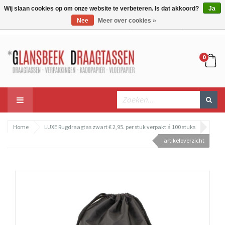
Wij slaan cookies op om onze website te verbeteren. Is dat akkoord?
Ja
Nee
Meer over cookies »
Mijn account
Mijn winkelwagen
Bestellen
0
Home
LUXE Rugdraagtas zwart € 2,95. per stuk verpakt á 100 stuks
artikeloverzicht