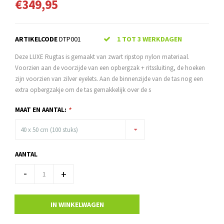
€349,95
ARTIKELCODE
DTP001
1 TOT 3 WERKDAGEN
Deze LUXE Rugtas is gemaakt van zwart ripstop nylon materiaal.
Voorzien aan de voorzijde van een opbergzak + ritssluiting, de hoeken
zijn voorzien van zilver eyelets. Aan de binnenzijde van de tas nog een
extra opbergzakje om de tas gemakkelijk over de s
MAAT EN AANTAL:
*
40 x 50 cm (100 stuks)
AANTAL
-
+
IN WINKELWAGEN