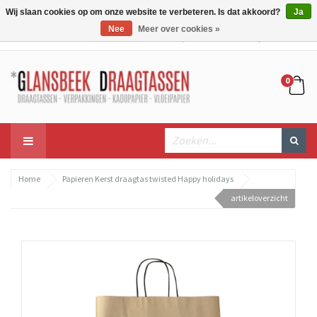
Wij slaan cookies op om onze website te verbeteren. Is dat akkoord?
Ja
Nee
Meer over cookies »
Mijn account
Mijn winkelwagen
Bestellen
0
Home
Papieren Kerst draagtas twisted Happy holidays
artikeloverzicht