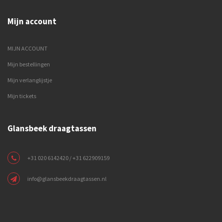
Mijn account
MIJN ACCOUNT
Mijn bestellingen
Mijn verlanglijstje
Mijn tickets
Glansbeek draagtassen
+31 020 6142420 / +31 622909159
info@glansbeekdraagtassen.nl